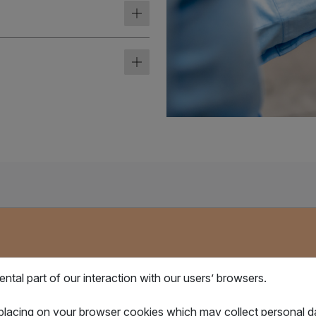
應用場景
tal part of our interaction with our users’ browsers.
03
 placing on your browser cookies which may collect personal 