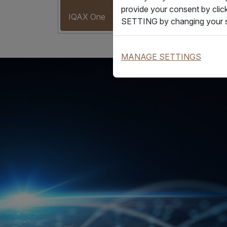
provide your consent by clic
IQAX One
數智
SETTING by changing your s
MANAGE SETTINGS