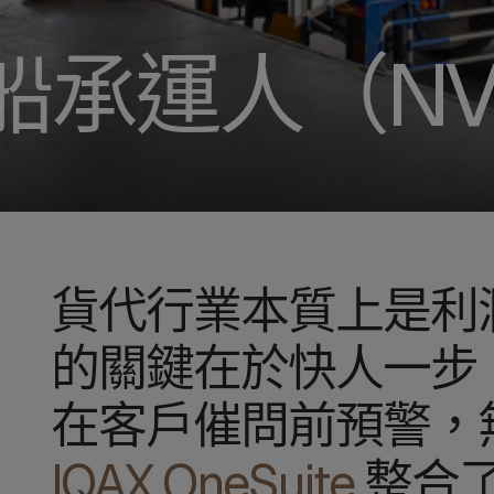
船承運人（NV
貨代行業本質上是利
的關鍵在於快人一步
在客戶催問前預警，
IQAX OneSuite
整合