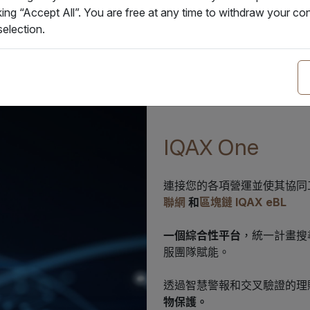
king “Accept All”. You are free at any time to withdraw your 
服務
智能集裝箱與物聯網方案
election.
IQAX One
連接您的各項營運並使其協同
聯網
和
區塊鏈
IQAX eBL
一個綜合性平台
，統一計畫搜
服團隊賦能。
透過智慧警報和交叉驗證的理
物保護。