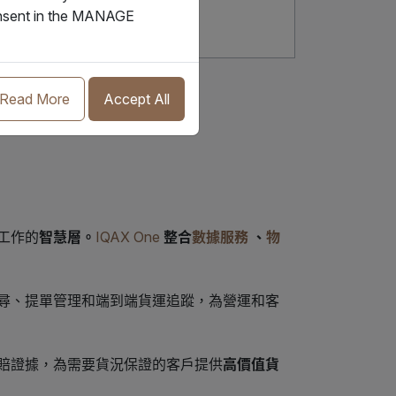
consent in the MANAGE
IQAX eBL
Read More
Accept All
工作的
智慧層。
IQAX One
整合
數據服務
、
物
尋、提單管理和端到端貨運追蹤，為營運和客
賠證據，為需要貨況保證的客戶提供
高價值貨