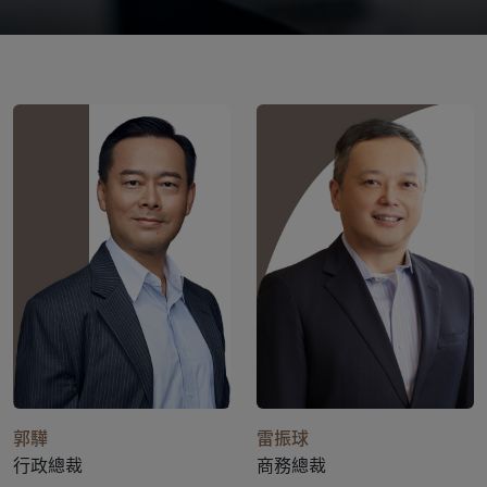
郭驊
雷振球
行政總裁
商務總裁