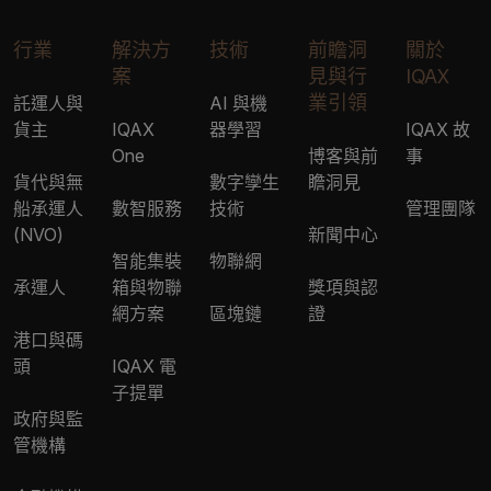
行業
解決方
技術
前瞻洞
關於
案
見與行
IQAX
業引領
託運人與
AI 與機
貨主
IQAX
器學習
IQAX 故
One
博客與前
事
貨代與無
數字孿生
瞻洞見
船承運人
數智服務
技術
管理團隊
(NVO)
新聞中心
智能集裝
物聯網
承運人
箱與物聯
獎項與認
網方案
區塊鏈
證
港口與碼
頭
IQAX 電
子提單
政府與監
管機構