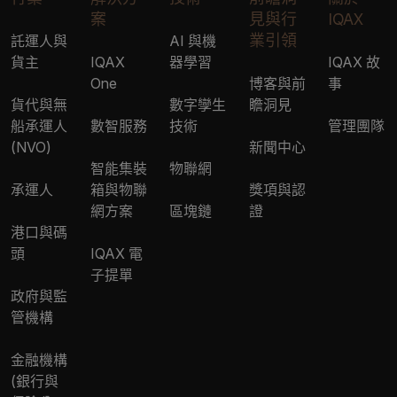
案
見與行
IQAX
業引領
託運人與
AI 與機
貨主
IQAX
器學習
IQAX 故
One
博客與前
事
貨代與無
數字孿生
瞻洞見
船承運人
數智服務
技術
管理團隊
(NVO)
新聞中心
智能集裝
物聯網
承運人
箱與物聯
獎項與認
網方案
區塊鏈
證
港口與碼
頭
IQAX 電
子提單
政府與監
管機構
金融機構
(銀行與