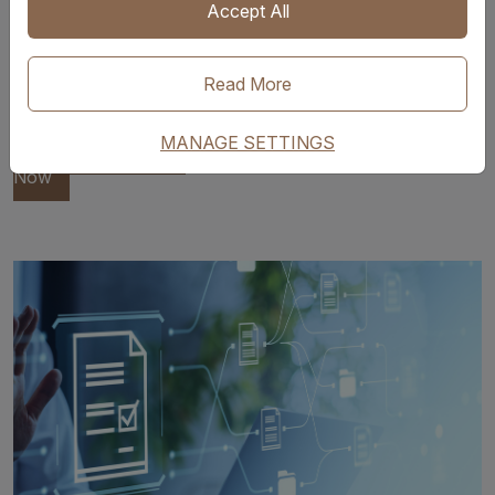
AM - 6:45 AM (GMT) /
9月16日 10:00-10:45
Accept All
2:00 PM - 2:45 PM
(腾讯会议号: 845-565-
(HKT)
174
)
Read More
预约本场
MANAGE SETTINGS
Select and Register
Now