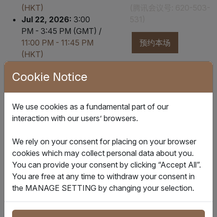
(HKT)
(腾讯会议号: 620-503-
Jul 22, 2026:
3:00
531)
PM - 3:45 PM (GMT) /
11:00 PM - 11:45 PM
预约本场
(HKT)
Aug 13, 2026:
9:00
Cookie Notice
AM - 9:45 AM (GMT) /
场次二：
5:00 PM - 5:45 PM
香港/上海时间
2026年
(HKT)
We use cookies as a fundamental part of our
8月12日 10:00-10:45
Aug 25, 2026:
5:30
interaction with our users’ browsers.
(腾讯会议号: 229-348-
PM - 6:15 PM (GMT) /
493)
Aug 26, 2026
1:30
We rely on your consent for placing on your browser
AM - 2:15 AM (HKT)
cookies which may collect personal data about you.
预约本场
Sep 15, 2026:
6:00
You can provide your consent by clicking “Accept All”.
AM - 6:45 AM (GMT) /
You are free at any time to withdraw your consent in
2:00 PM - 2:45 PM
the MANAGE SETTING by changing your selection.
(HKT)
场次三：
Sep 24, 2026:
6:00
香港/上海时间
2026年