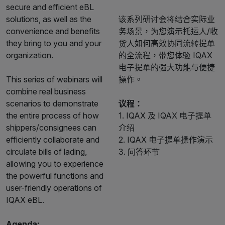
secure and efficient eBL
solutions, as well as the
该系列研讨会将结合实际业
convenience and benefits
务场景，为您演示托运人/收
they bring to you and your
货人如何高效协同流转提单
organization.
的全流程，带您体验 IQAX
电子提单的强大功能与便捷
This series of webinars will
操作。
combine real business
scenarios to demonstrate
议程：
the entire process of how
1. IQAX 及 IQAX 电子提单
shippers/consignees can
介绍
efficiently collaborate and
2. IQAX 电子提单操作演示
circulate bills of lading,
3. 问答环节
allowing you to experience
the powerful functions and
user-friendly operations of
IQAX eBL.
Agenda: