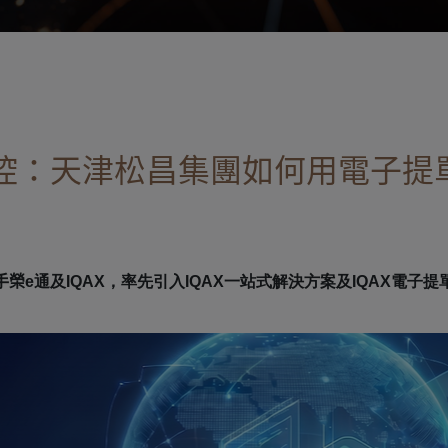
控：天津松昌集團如何用電子提
手榮
e通及IQAX，率先引入IQAX一站式解決方案及IQAX電