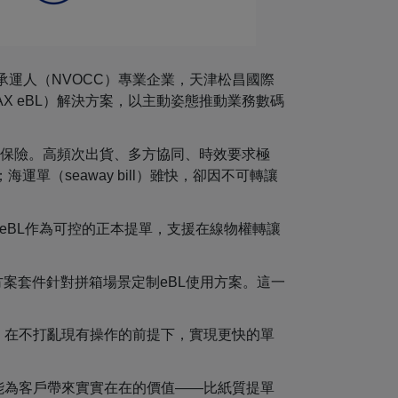
承運人（NVOCC）專業企業，天津松昌國際
（IQAX eBL）解決方案，以主動姿態推動業務數碼
運保險。高頻次出貨、多方協同、時效要求極
運單（seaway bill）雖快，卻因不可轉讓
 eBL作為可控的正本提單，支援在線物權轉讓
方案套件針對拼箱場景定制eBL使用方案。這一
程，在不打亂現有操作的前提下，實現更快的單
我們能為客戶帶來實實在在的價值——比紙質提單