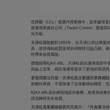
在拼箱（
LCL）貨運代理業務中，提單處理直
貨運有限責任公司（Tianjin Consol）透
化升級。
天津松昌始創於
1993年，在天津口岸以專
高，使得傳統紙質提單的局限性日益凸顯。雖然電放（
性帶來放貨風險。
透過採用
IQAX eBL，天津松昌在適用場
與線上交單，相比海運單提供了更強的單證與
更值得關注的是，天津松昌主動識別業務痛點
前瞻性舉措，不僅加速了自身數碼化轉型，也
IQAX eBL基於網頁端提供服務，無需系
證流轉與安全放貨。
天津松昌集團總裁郭丹丹表示：「作為專注拼