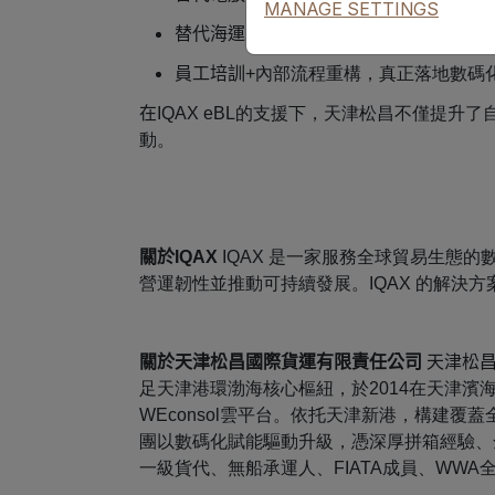
MANAGE SETTINGS
替代海運單，實現可控的正本提單功能；
員工培訓
+內部流程重構，真正落地數碼
在
IQAX eBL的支援下，天津松昌不僅提
動。
關於
IQAX
IQAX 是一家服務全球貿易生態
營運韌性並推動可持續發展。IQAX 的解
關於天津松昌國際貨運有限責任公司
天津松昌
足天津港環渤海核心樞紐，於2014在天津
WEconsol雲平台。依托天津新港，構建
團以數碼化賦能驅動升級，憑深厚拼箱經驗、
一級貨代、無船承運人、FIATA成員、WWA