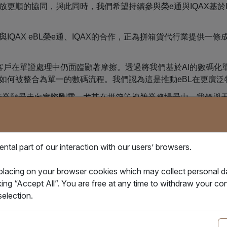
更順的協同，與此同時，我們希望持續參與榮e通與IQAX基於IQ
與
IQAX eBL榮e通、IQAX的合作，正為拼箱貨代行業提供
戶在單證處理中仍面臨顯著摩擦。透過將我們基於AI的數碼化單證
如何被整合為單一的數碼流程。我們認為這是推動eBL在更廣泛
從行業願景走向實際剛需，尤其在拼箱等複雜業務場景中。我們與
升效率與可控性。透過將電子提單融入工作流並採用靈活、低成
tal part of our interaction with our users’ browsers.
局，引領拼箱數碼化」
 placing on your browser cookies which may collect personal 
採用
eBL。 小標題：不等客戶催、不怕業務繁：天津松昌如何用I
king “Accept All”. You are free at any time to withdraw your 
、多角色、緊時效
——傳統電放和海運單各有利弊，但始終沒有
election.
QAX One，針對LCL場景定制電子提單方案：