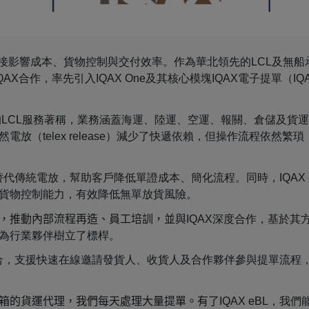
接影響成本、貨物控制與交付效率。作為華北領先的LCL及無船
過與IQAX合作，率先引入IQAX One及其核心模塊IQAX電子提單
業的LCL服務著稱，業務涵蓋海運、陸運、空運、報關、倉儲及貨
telex release）減少了快遞依賴，但操作流程依然繁瑣；海
景中替代傳統電放，幫助客戶降低單證成本、簡化流程。同時，IQAX
貨物控制能力，有效降低無單放貨風險。
，推動內部流程再造、員工培訓，並與
IQAX深度合作，基於其
為行業夥伴樹立了標桿。
統整合，支援快速在線邀請發貨人、收貨人及合作夥伴參與提單流
箱的貨運代理，我們每天處理大量提單。有了
IQAX eBL，