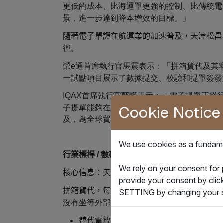
更低的成本、比海運單更強的控制、比傳統電放
景，進一步達到降本增效的目標。」
隨著電子單證在航運業的加速普及，天津松昌
徑。
榮
e通首席執行官馬震表示：「拼箱貨代及其客
一試點項目展示了數據提交、校驗和提單簽發
IQAX首席執行官郭驊表示：「電子提單正
Cookie Notice
子提單能夠在高頻、多參與方的環境中同時提
及，為全球貿易構建持久的數碼化基礎。」
We use cookies as a fundamen
行業標桿
/ 數碼化轉型導向 —— 「主動破
We rely on your consent for
核心信息：天津松昌為什麼不等待，而是主動
provide your consent by clic
拼箱貨代，每天都像在「處理紙堆」。高頻次
SETTING by changing your s
沒有坐等外部壓力，而是主動聯合IQAX，基於I
替代電放，簡化流程、降低操作成本；