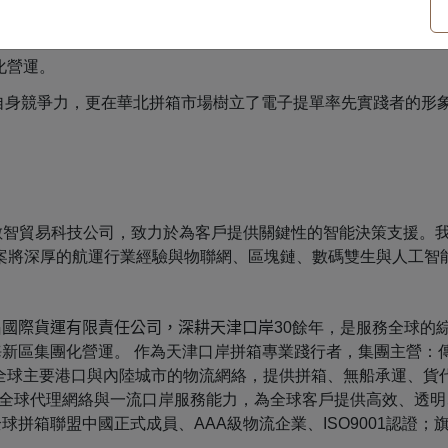
化營運。
升了自身競爭力，更在華北拼箱市場樹立了電子提單率先實踐者的
的數智貿易科技公司，致力於為客戶提供關鍵性的智能決策支援。
決方案將深厚的航運行業經驗與物聯網、區塊鏈、數碼雙生與人工智
國際貨運有限責任公司，深耕天津口岸
30餘年，是服務全球的
濱海新區集團化營運。 作為天津口岸拼箱專業踐行者，集團主營
覆蓋全球主要港口與內陸城市的物流網絡，提供拼箱、無船承運、貨
全球代理網絡與一流口岸服務能力，為全球客戶提供高效、透明
全球拼箱聯盟中國正式成員、AAA級物流企業、ISO9001認證；