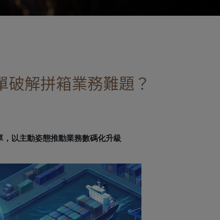
單破解拼箱業務難題？
子提單，以主動姿態推動業務數碼化升級