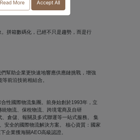
Read More
Accept All
形象。拼箱數碼化，已經不只是趨勢，而是行
我們幫助企業更快速地響應供應鏈挑戰，增強
能等前沿技術相結合。
綜合性國際物流集團。前身始創於1993年，立
：傳統物流、保稅物流、跨境電商及自研
代、倉儲、報關及多式聯運等一站式服務。 集
、安全的國際物流解決方案。 核心資質：國家
旗下企業獲海關AEO高級認證。