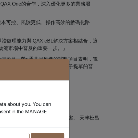
AX One的合作，深入優化更多的業務場
一條成本可控、風險更低、操作高效的數碼化路
處理能力與IQAX eBL解決方案相結合，這
物流市場中普及的重要一步。」
天津松昌、榮e通共同推進的試點項目表明，電
本的商業模型，我們正在加速電子提單的普
data about you. You can
QAX eBL再造拼箱單證流程
consent in the MANAGE
真正兼顧成本、安全、效率的方案。 天津松昌